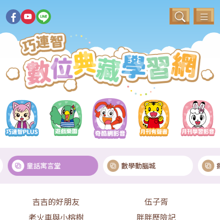
童話寓言堂
數學動腦城
吉吉的好朋友
伍子胥
老火車與小榕樹
胖胖歷險記