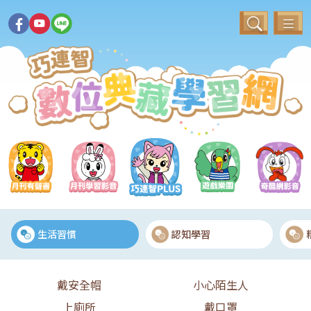
生活習慣
認知學習
戴安全帽
小心陌生人
上廁所
戴口罩